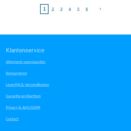
1
2
3
4
5
6
Klantenservice
Algemene voorwaarden
Retourneren
Levertijd & Verzendkosten
Garantie en Klachten
Privacy & AVG/GDPR
Contact