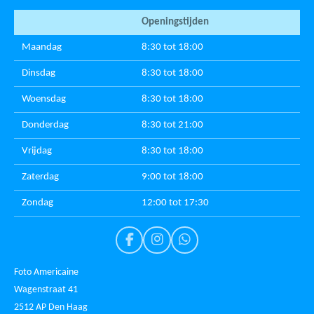
Openingstijden
Maandag
8:30 tot 18:00
Dinsdag
8:30 tot 18:00
Woensdag
8:30 tot 18:00
Donderdag
8:30 tot 21:00
Vrijdag
8:30 tot 18:00
Zaterdag
9:00 tot 18:00
Zondag
12:00 tot 17:30
F
I
W
a
n
h
c
s
a
Foto Americaine
e
t
t
Wagenstraat 41
b
a
s
2512 AP Den Haag
o
g
A