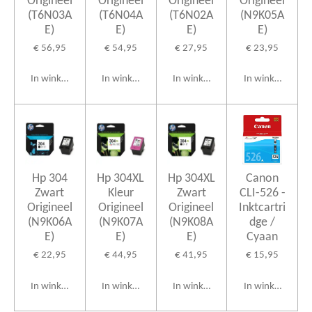
Origineel
Origineel
Origineel
Origineel
(T6N03A
(T6N04A
(T6N02A
(N9K05A
E)
E)
E)
E)
€ 56,95
€ 54,95
€ 27,95
€ 23,95
In winkelwagen
In winkelwagen
In winkelwagen
In winkelwagen
Hp 304
Hp 304XL
Hp 304XL
Canon
Zwart
Kleur
Zwart
CLI-526 -
Origineel
Origineel
Origineel
Inktcartri
(N9K06A
(N9K07A
(N9K08A
dge /
E)
E)
E)
Cyaan
€ 22,95
€ 44,95
€ 41,95
€ 15,95
In winkelwagen
In winkelwagen
In winkelwagen
In winkelwagen