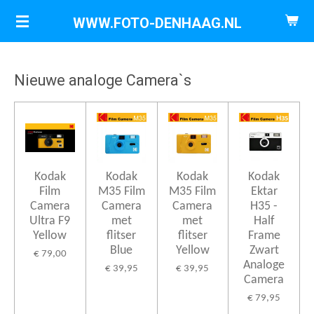
Ga
WWW.FOTO-DENHAAG.NL
direct
naar
de
Nieuwe analoge Camera`s
hoofdinhoud
Kodak
Kodak
Kodak
Kodak
Film
M35 Film
M35 Film
Ektar
Camera
Camera
Camera
H35 -
Ultra F9
met
met
Half
Yellow
flitser
flitser
Frame
Blue
Yellow
Zwart
€ 79,00
Analoge
€ 39,95
€ 39,95
Camera
€ 79,95