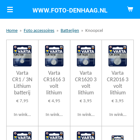
Ga
WWW.FOTO-DENHAAG.NL
direct
naar
Home
»
Foto accessoires
»
Batterijen
»
Knoopcel
de
hoofdinhoud
Varta
Varta
Varta
Varta
CR1 / 3N
CR1616 3
CR1620 3
CR2016 3
Lithium
volt
volt
volt
batterij
lithium
lithium
lithium
€ 7,95
€ 4,95
€ 3,95
€ 3,95
In winkelwagen
In winkelwagen
In winkelwagen
In winkelwagen