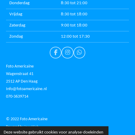
Donderdag
8:30 tot 21:00
Vrijdag
8:30 tot 18:00
Zaterdag
9:00 tot 18:00
Zondag
12:00 tot 17:30
F
I
W
a
n
h
c
s
a
Foto Americaine
e
t
t
Wagenstraat 41
b
a
s
2512 AP Den Haag
o
g
A
o
r
p
Info@fotoamericaine.nl
k
a
p
070-3639714
m
© 2022 Foto Americaine
Powered by
JouwWeb
Deze website gebruikt cookies voor analyse-doeleinden