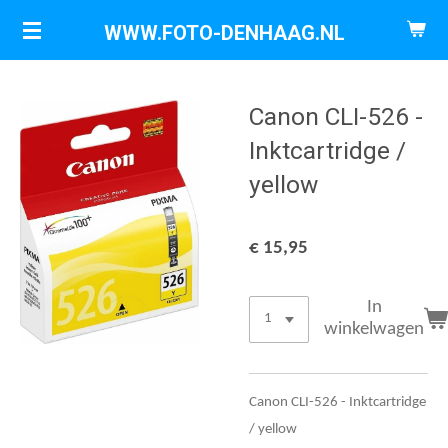
Ga
WWW.FOTO-DENHAAG.NL
direct
naar
de
Canon CLI-526 -
hoofdinhoud
Inktcartridge /
yellow
€ 15,95
In
winkelwagen
Canon CLI-526 - Inktcartridge
/ yellow