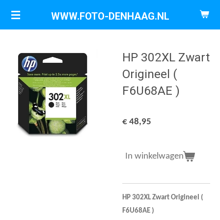
Ga
WWW.FOTO-DENHAAG.NL
direct
naar
de
HP 302XL Zwart
hoofdinhoud
Origineel (
F6U68AE )
€ 48,95
In winkelwagen
HP 302XL Zwart Origineel (
F6U68AE )