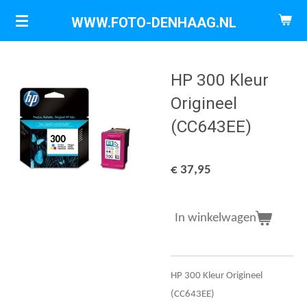
Ga
WWW.FOTO-DENHAAG.NL
direct
naar
de
HP 300 Kleur
hoofdinhoud
Origineel
(CC643EE)
€ 37,95
In winkelwagen
HP 300 Kleur Origineel
(CC643EE)