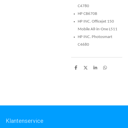
C4780
HP CB670B
HP INC. Officejet 150
Mobile All-in-One L511
HP INC. Photosmart
C4680
D
D
S
D
e
e
h
e
l
e
a
l
e
l
r
e
n
e
n
Klantenservice