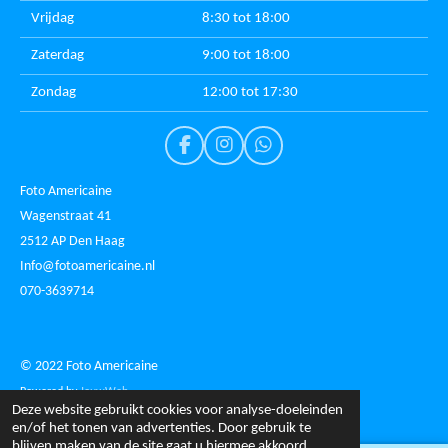
Vrijdag
8:30 tot 18:00
Zaterdag
9:00 tot 18:00
Zondag
12:00 tot 17:30
F
I
W
a
n
h
c
s
a
Foto Americaine
e
t
t
Wagenstraat 41
b
a
s
2512 AP Den Haag
o
g
A
o
r
p
Info@fotoamericaine.nl
k
a
p
070-3639714
m
© 2022 Foto Americaine
Powered by
JouwWeb
Deze website gebruikt cookies voor analyse-doeleinden
en/of het tonen van advertenties. Door gebruik te
blijven maken van de site gaat u hiermee akkoord.