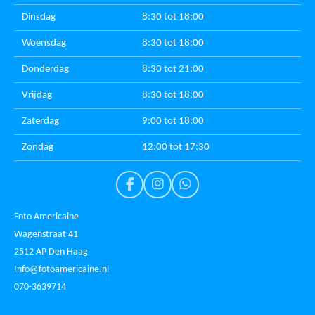
Dinsdag
8:30 tot 18:00
Woensdag
8:30 tot 18:00
Donderdag
8:30 tot 21:00
Vrijdag
8:30 tot 18:00
Zaterdag
9:00 tot 18:00
Zondag
12:00 tot 17:30
F
I
W
a
n
h
c
s
a
Foto Americaine
e
t
t
Wagenstraat 41
b
a
s
2512 AP Den Haag
o
g
A
o
r
p
Info@fotoamericaine.nl
k
a
p
070-3639714
m