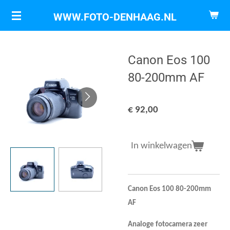
Ga
WWW.FOTO-DENHAAG.NL
direct
naar
de
Canon Eos 100
hoofdinhoud
80-200mm AF
€ 92,00
In winkelwagen
Canon Eos 100 80-200mm
AF
Analoge fotocamera zeer