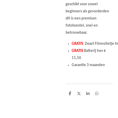
geschikt voor zowel
beginners als gevorderden
dit is een premium
fototoestel, snel en
betrouwbaar.
GRATIS
Zwart Filmrolletje 
GRATIS
Batterij twv
€
11,50
Garantie 3 maanden
D
D
S
D
e
e
h
e
l
e
a
l
e
l
r
e
n
e
n