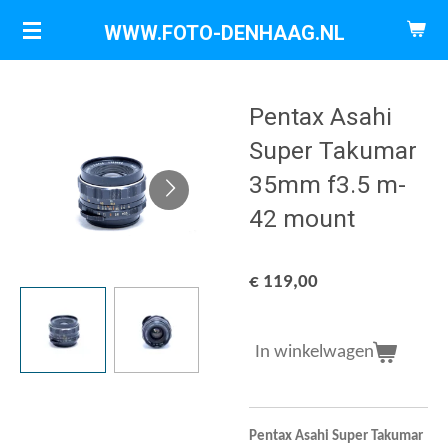
Ga
WWW.FOTO-DENHAAG.NL
direct
naar
de
Pentax Asahi
hoofdinhoud
Super Takumar
35mm f3.5 m-
42 mount
€ 119,00
In winkelwagen
Pentax Asahi Super Takumar