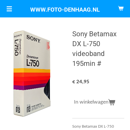
Ga
WWW.FOTO-DENHAAG.NL
direct
naar
de
Sony Betamax
hoofdinhoud
DX L-750
videoband
195min #
€ 24,95
In winkelwagen
Sony Betamax DX L-750