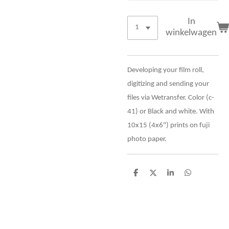
In
winkelwagen
Developing your film roll,
digitizing and sending your
files via Wetransfer. Color (c-
41) or Black and white. With
10x15 (4x6") prints on fuji
photo paper.
D
D
S
D
e
e
h
e
l
e
a
l
e
l
r
e
n
e
n