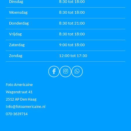
Dinsdag
8:30 tot 18:00
Woensdag
8:30 tot 18:00
Donderdag
8:30 tot 21:00
Vrijdag
8:30 tot 18:00
Zaterdag
9:00 tot 18:00
Zondag
12:00 tot 17:30
F
I
W
a
n
h
c
s
a
Foto Americaine
e
t
t
Wagenstraat 41
b
a
s
2512 AP Den Haag
o
g
A
o
r
p
Info@fotoamericaine.nl
k
a
p
070-3639714
m