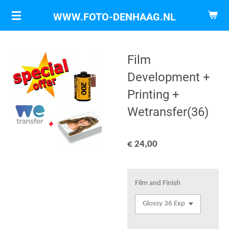
Ga
WWW.FOTO-DENHAAG.NL
direct
naar
de
Film
hoofdinhoud
Development +
Printing +
Wetransfer(36)
€ 24,00
Film and Finish