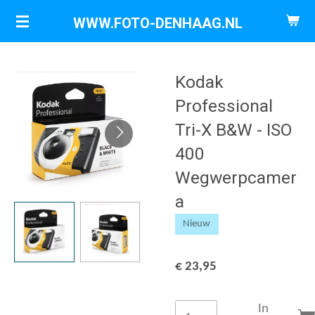
Ga
WWW.FOTO-DENHAAG.NL
direct
naar
de
Kodak
hoofdinhoud
Professional
Tri-X B&W - ISO
400
Wegwerpcamer
a
Nieuw
€ 23,95
In