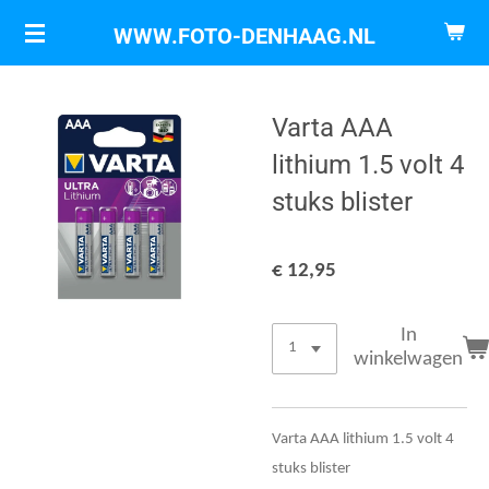
Ga
WWW.FOTO-DENHAAG.NL
direct
naar
de
Varta AAA
hoofdinhoud
lithium 1.5 volt 4
stuks blister
€ 12,95
In
winkelwagen
Varta AAA lithium 1.5 volt 4
stuks blister