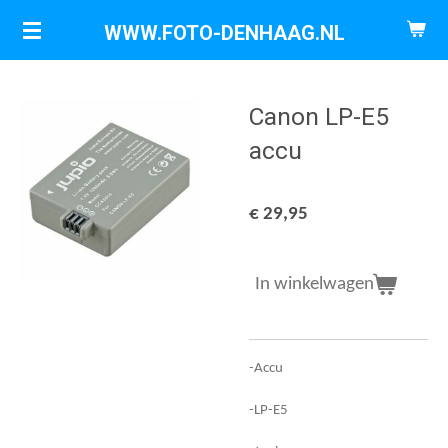
Ga
WWW.FOTO-DENHAAG.NL
direct
naar
de
Canon LP-E5
hoofdinhoud
accu
€ 29,95
In winkelwagen
-Accu
-LP-E5