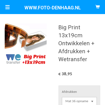
Ga
WWW.FOTO-DENHAAG.NL
direct
naar
de
Big Print
hoofdinhoud
13x19cm
Ontwikkelen +
Afdrukken +
Wetransfer
€ 38,95
Afdrukken