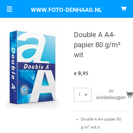
Ga
WWW.FOTO-DENHAAG.NL
direct
naar
de
Double A A4-
hoofdinhoud
papier 80 g/m²
wit
€ 8,95
In
winkelwagen
Double A A4-papier 80
g/m² wit is