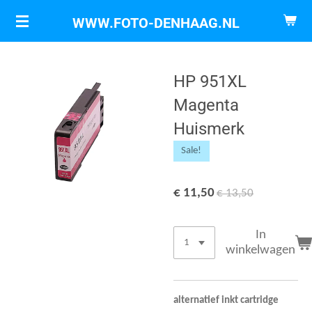
Ga
WWW.FOTO-DENHAAG.NL
direct
naar
de
HP 951XL
hoofdinhoud
Magenta
Huismerk
Sale!
€ 11,50
€ 13,50
In
winkelwagen
alternatief inkt cartridge