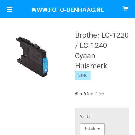
Ga
WWW.FOTO-DENHAAG.NL
direct
naar
de
Brother LC-1220
hoofdinhoud
/ LC-1240
Cyaan
Huismerk
Sale!
€ 5,95
€ 7,50
Aantal