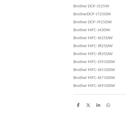
Brother DCP-J525W
BrotherDCP-J725DW
Brother DCP-J925DW
Brother MFC-J430W
Brother MFC-J625DW
Brother MFC-J825DW
Brother MFC-J835DW
Brother MFC-J5910DW
Brother MFC-J6510DW
Brother MFC-J6710DW
Brother MFC-J6910DW
D
D
S
D
e
e
h
e
l
e
a
l
e
l
r
e
n
e
n