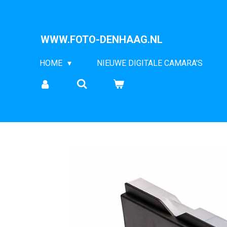
Ga
direct
WWW.FOTO-DENHAAG.NL
naar
de
HOME
NIEUWE DIGITALE CAMARA'S
hoofdinhoud