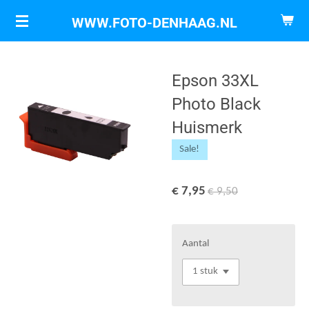
Ga
WWW.FOTO-DENHAAG.NL
direct
naar
de
Epson 33XL
hoofdinhoud
Photo Black
Huismerk
Sale!
€ 7,95
€ 9,50
Aantal