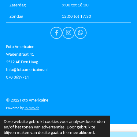
Zaterdag
9:00 tot 18:00
Zondag
12:00 tot 17:30
F
I
W
a
n
h
c
s
a
Foto Americaine
e
t
t
Wagenstraat 41
b
a
s
2512 AP Den Haag
o
g
A
o
r
p
Info@fotoamericaine.nl
k
a
p
070-3639714
m
© 2022 Foto Americaine
Powered by
JouwWeb
Deze website gebruikt cookies voor analyse-doeleinden
en/of het tonen van advertenties. Door gebruik te
blijven maken van de site gaat u hiermee akkoord.