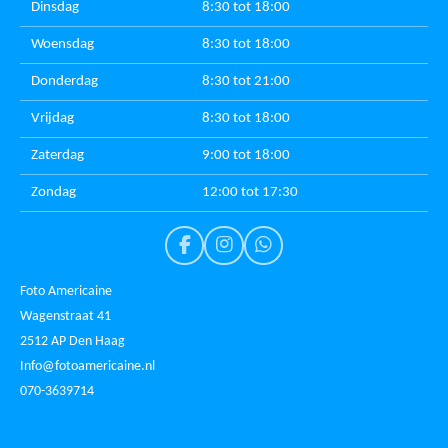
Dinsdag
8:30 tot 18:00
Woensdag
8:30 tot 18:00
Donderdag
8:30 tot 21:00
Vrijdag
8:30 tot 18:00
Zaterdag
9:00 tot 18:00
Zondag
12:00 tot 17:30
F
I
W
a
n
h
c
s
a
Foto Americaine
e
t
t
Wagenstraat 41
b
a
s
2512 AP Den Haag
o
g
A
o
r
p
Info@fotoamericaine.nl
k
a
p
070-3639714
m