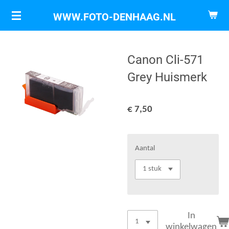
Ga
WWW.FOTO-DENHAAG.NL
direct
naar
de
Canon Cli-571
hoofdinhoud
Grey Huismerk
€ 7,50
Aantal
In
winkelwagen