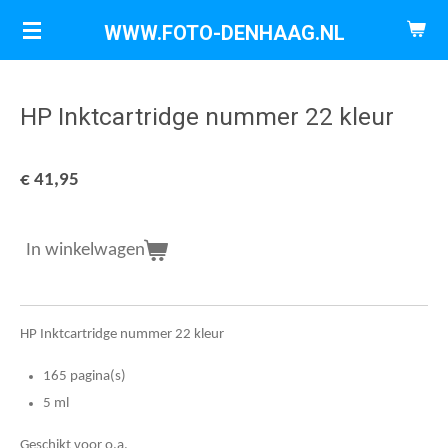
Ga
WWW.FOTO-DENHAAG.NL
direct
naar
de
HP Inktcartridge nummer 22 kleur
hoofdinhoud
€ 41,95
In winkelwagen
HP Inktcartridge nummer 22 kleur
165 pagina(s)
5 ml
Geschikt voor o.a.