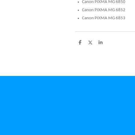
Canon PIXMA MG 6850
Canon PIXMA MG 6852
Canon PIXMA MG 6853
D
D
S
e
e
h
l
e
a
e
l
r
n
e