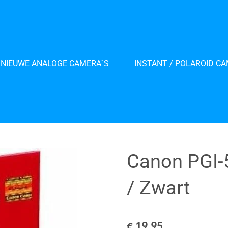
NIEUWE ANALOGE CAMERA`S
INSTANT / POLAROID C
Canon PGI-5
/ Zwart
€ 19,95