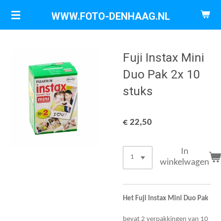
Ga
WWW.FOTO-DENHAAG.NL
direct
naar
de
Fuji Instax Mini
hoofdinhoud
Duo Pak 2x 10
stuks
€ 22,50
In
winkelwagen
Het Fuji Instax Mini Duo Pak
bevat 2 verpakkingen van 10