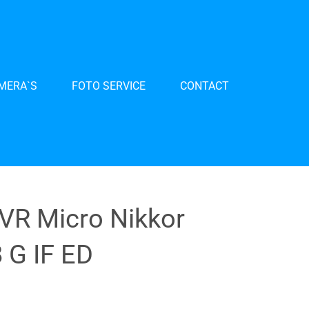
AMERA`S
FOTO SERVICE
CONTACT
VR Micro Nikkor
 G IF ED