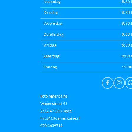
Maandag
8:30 
Dinsdag
8:30 
Woensdag
8:30 
Donderdag
8:30 
Vrijdag
8:30 
Zaterdag
9:00 
Zondag
12:00
F
I
a
n
c
s
Foto Americaine
e
t
t
Wagenstraat 41
b
a
2512 AP Den Haag
o
g
o
r
Info@fotoamericaine.nl
k
a
070-3639714
m