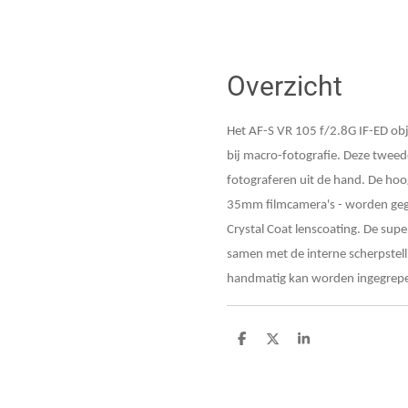
Overzicht
Het AF-S VR 105 f/2.8G IF-ED obj
bij macro-fotografie. Deze tweede
fotograferen uit de hand. De hoog
35mm filmcamera's - worden geg
Crystal Coat lenscoating. De super
samen met de interne scherpstelli
handmatig kan worden ingegrep
D
D
S
e
e
h
l
e
a
e
l
r
n
e