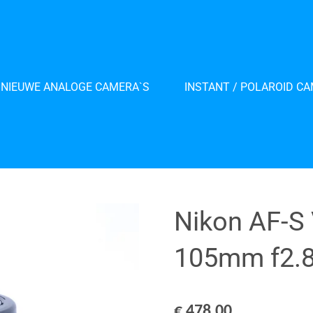
NIEUWE ANALOGE CAMERA`S
INSTANT / POLAROID C
Nikon AF-S 
105mm f2.8
€ 478,00