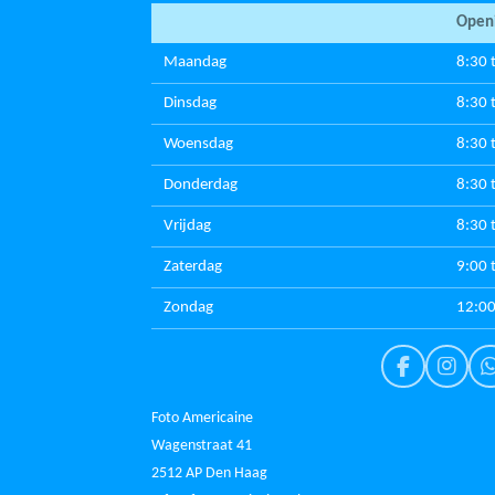
Openi
Maandag
8:30 
Dinsdag
8:30 
Woensdag
8:30 
Donderdag
8:30 
Vrijdag
8:30 
Zaterdag
9:00 
Zondag
12:00
F
I
a
n
c
s
Foto Americaine
e
t
t
Wagenstraat 41
b
a
2512 AP Den Haag
o
g
o
r