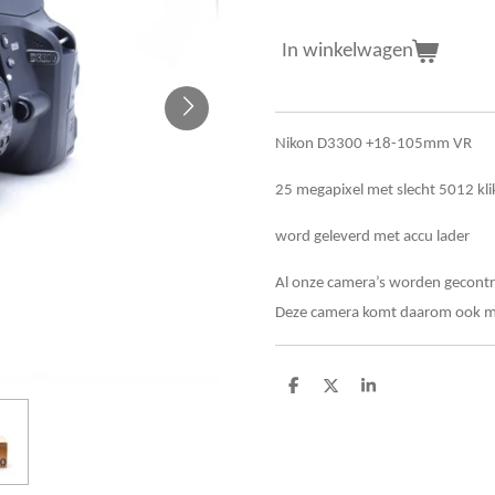
In winkelwagen
Nikon D3300 +18-105mm VR
25 megapixel met slecht 5012 klik
word geleverd met accu lader
Al onze camera’s worden gecontro
Deze camera komt daarom ook m
D
D
S
e
e
h
l
e
a
e
l
r
n
e