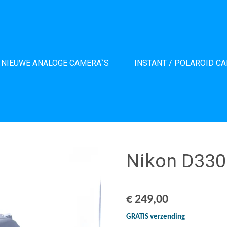
NIEUWE ANALOGE CAMERA`S
INSTANT / POLAROID C
Nikon D33
€ 249,00
GRATIS verzending