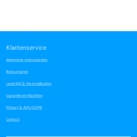
l
e
a
l
e
l
r
e
n
e
n
Klantenservice
Algemene voorwaarden
Retourneren
Levertijd & Verzendkosten
Garantie en Klachten
Privacy & AVG/GDPR
Contact