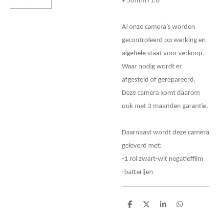
+ 50mm f1.8
Al onze camera’s worden
gecontroleerd op werking en
algehele staat voor verkoop.
Waar nodig wordt er
afgesteld of gerepareerd.
Deze camera komt daarom
ook met 3 maanden garantie.
Daarnaast wordt deze camera
geleverd met:
-1 rol zwart-wit negatieffilm
-batterijen
D
D
S
D
e
e
h
e