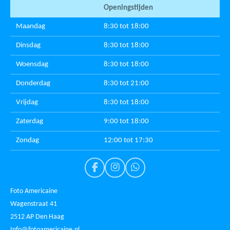
Openingstijden
Maandag
8:30 tot 18:00
Dinsdag
8:30 tot 18:00
Woensdag
8:30 tot 18:00
Donderdag
8:30 tot 21:00
Vrijdag
8:30 tot 18:00
Zaterdag
9:00 tot 18:00
Zondag
12:00 tot 17:30
F
I
W
a
n
h
c
s
a
Foto Americaine
e
t
t
Wagenstraat 41
b
a
s
2512 AP Den Haag
o
g
A
o
r
p
Info@fotoamericaine.nl