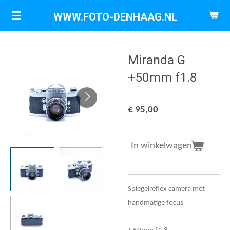
Ga
WWW.FOTO-DENHAAG.NL
direct
naar
de
Miranda G
hoofdinhoud
+50mm f1.8
€ 95,00
In winkelwagen
Spiegelreflex camera met
handmatige focus