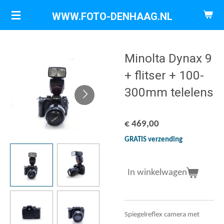
Ga
WWW.FOTO-DENHAAG.NL
direct
naar
de
Minolta Dynax 9
hoofdinhoud
+ flitser + 100-
300mm telelens
€ 469,00
GRATIS verzending
In winkelwagen
Spiegelreflex camera met