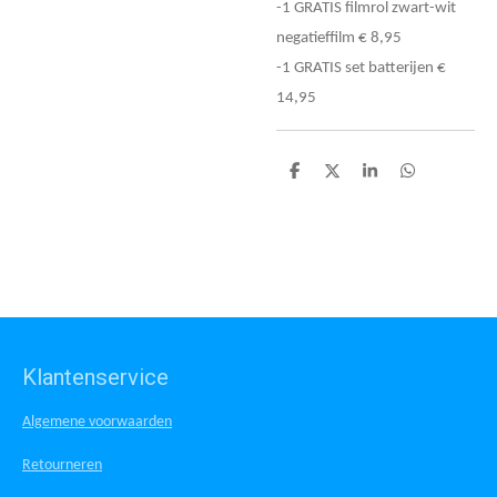
-1 GRATIS filmrol zwart-wit
negatieffilm € 8,95
-1 GRATIS set batterijen €
14,95
D
D
S
D
e
e
h
e
l
e
a
l
e
l
r
e
n
e
n
Klantenservice
Algemene voorwaarden
Retourneren