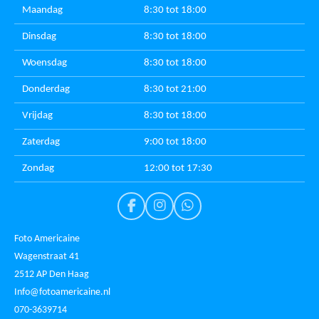
Maandag
8:30 tot 18:00
Dinsdag
8:30 tot 18:00
Woensdag
8:30 tot 18:00
Donderdag
8:30 tot 21:00
Vrijdag
8:30 tot 18:00
Zaterdag
9:00 tot 18:00
Zondag
12:00 tot 17:30
F
I
W
a
n
h
c
s
a
Foto Americaine
e
t
t
Wagenstraat 41
b
a
s
2512 AP Den Haag
o
g
A
o
r
p
Info@fotoamericaine.nl
k
a
p
070-3639714
m