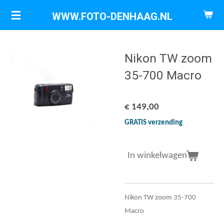
Ga
WWW.FOTO-DENHAAG.NL
direct
naar
de
Nikon TW zoom
hoofdinhoud
35-700 Macro
€ 149,00
GRATIS verzending
In winkelwagen
Nikon TW zoom 35-700
Macro