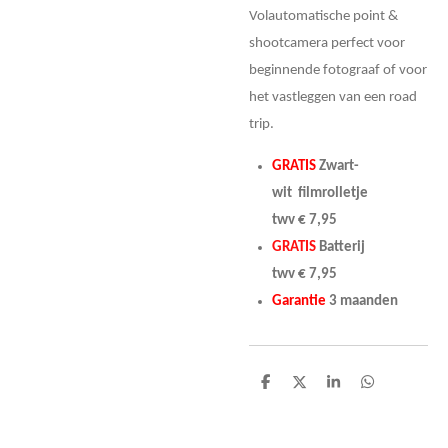
Volautomatische point &
shootcamera perfect voor
beginnende fotograaf of voor
het vastleggen van een road
trip.
GRATIS
Zwart-
wit filmrolletje
twv
€
7,95
GRATIS
Batterij
twv
€
7,95
Garantie
3 maanden
D
D
S
D
e
e
h
e
l
e
a
l
e
l
r
e
n
e
n