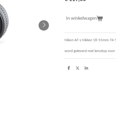
In winkelwagen
Nikon AF-s Nikkor 18-55mm f4-5.
word geleverd met lensdop voor 
D
D
S
e
e
h
l
e
a
e
l
r
n
e