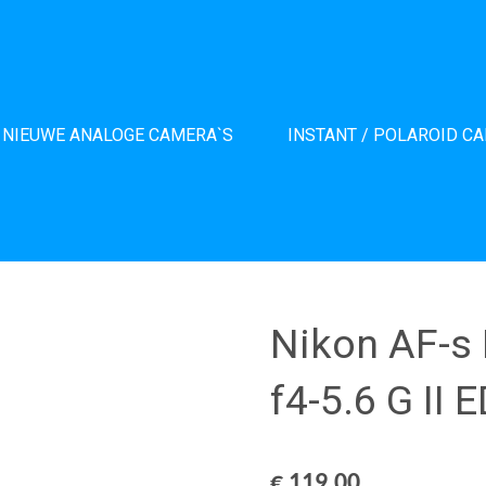
NIEUWE ANALOGE CAMERA`S
INSTANT / POLAROID C
Nikon AF-s
f4-5.6 G II 
€ 119,00