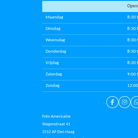
Openi
Maandag
8:30 
Dinsdag
8:30 
Woensdag
8:30 
Donderdag
8:30 
Vrijdag
8:30 
Zaterdag
9:00 
Zondag
12:00
F
I
a
n
c
s
Foto Americaine
e
t
t
Wagenstraat 41
b
a
2512 AP Den Haag
o
g
o
r